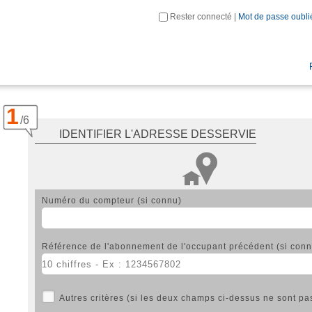
Rester connecté |
Mot de passe oublié
1
/
6
IDENTIFIER L'ADRESSE DESSERVIE
Numéro du compteur (si connu)
Référence de l'abonnement de l'occupant précédent (si con
Autres critères (si les deux champs ci-dessus ne sont pa