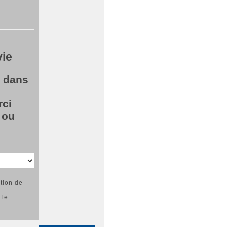
vie
e dans
rci
 ou
 le